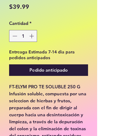
Precio
$39.99
Cantidad
*
Entreaga Estimada 7-14 dia para
pedidos anticipados
Pedido anticipado
FT-ELYM PRO TE SOLUBLE 250 G
Infusión soluble, compuesta por una
seleccion de hierbas y frutos,
preparada con el fin de dirigir al
cuerpo hacia una desintoxicación y
limpieza, a través de la depuración
del colon y la eliminación de toxinas
del organismo, retirando residuos