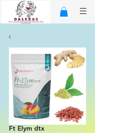
Ft Elym dtx