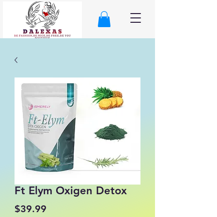
Ft Elym Oxigen Detox
Precio
$39.99