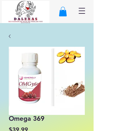
Omega 369
Precio
$39.99