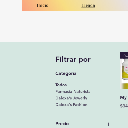
Inicio
Tienda
nu
Filtrar por
Categoría
Todos
Farmasia Naturista
My 
Dalexa's Jewerly
Dalexa's Fashion
Pre
$34
Precio