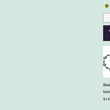
XLarge
Stai
Uni
Pre
$14