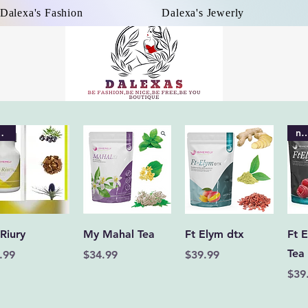
Dalexa's Fashion
Dalexa's Jewerly
evo
nue
Vista rápida
Vista rápida
Vista rápida
Riury
My Mahal Tea
Ft Elym dtx
Ft 
Tea
cio
Precio
Precio
.99
$34.99
$39.99
Pre
$39