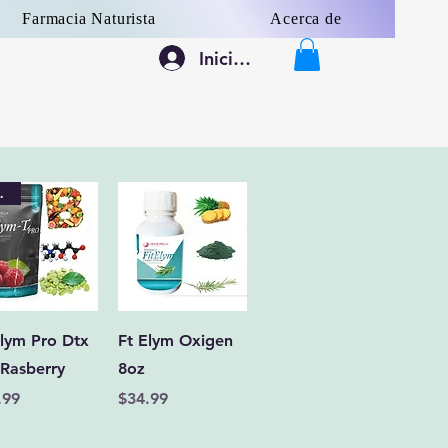
Farmacia Naturista
Acerca de
Iniciar sesión
vo
Vista rápida
Vista rápida
Elym Pro Dtx
Ft Elym Oxigen
 Rasberry
8oz
cio
Precio
.99
$34.99