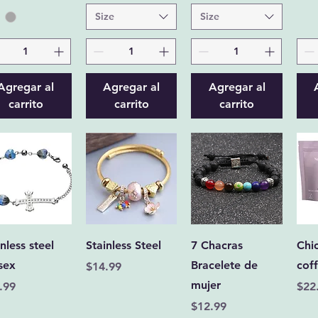
Size
Size
Agregar al
Agregar al
Agregar al
carrito
carrito
carrito
Vista rápida
Vista rápida
Vista rápida
nless steel
Stainless Steel
7 Chacras
Chic
sex
Bracelete de
cof
Precio
$14.99
mujer
cio
Pre
.99
$22
Precio
$12.99