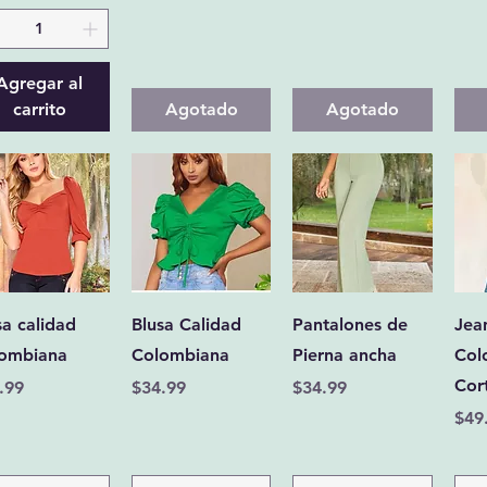
Agregar al
carrito
Agotado
Agotado
Vista rápida
Vista rápida
Vista rápida
sa calidad
Blusa Calidad
Pantalones de
Jea
ombiana
Colombiana
Pierna ancha
Col
Cor
cio
Precio
Precio
.99
$34.99
$34.99
Pre
$49