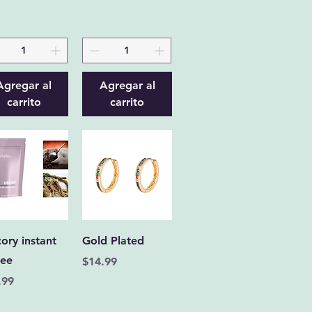
Agregar al
Agregar al
carrito
carrito
Vista rápida
Vista rápida
ory instant
Gold Plated
fee
Precio
$14.99
cio
.99