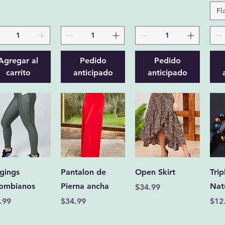
Fl
Agregar al
Pedido
Pedido
carrito
anticipado
anticipado
Vista rápida
Vista rápida
Vista rápida
gings
Pantalon de
Open Skirt
Trip
ombianos
Pierna ancha
Nat
Precio
$34.99
cio
Precio
Pre
.99
$34.99
$12