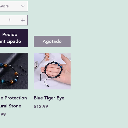
avors
Pedido
anticipado
Agotado
Vista rápida
Vista rápida
le Protection
Blue Tiger Eye
ural Stone
Precio
$12.99
cio
.99