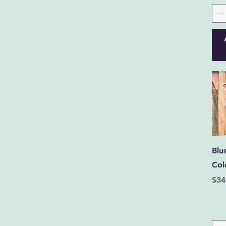
Blu
Col
Pre
$34