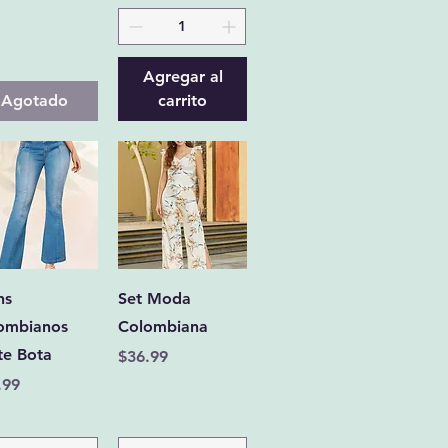
Agregar al
Agotado
carrito
Vista rápida
Vista rápida
ns
Set Moda
ombianos
Colombiana
te Bota
Precio
$36.99
cio
.99